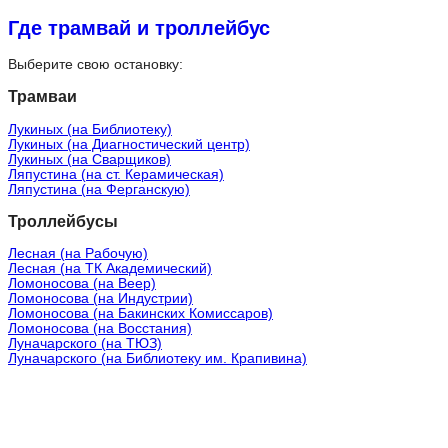
Где трамвай и троллейбус
Выберите свою остановку:
Трамваи
Лукиных (на Библиотеку)
Лукиных (на Диагностический центр)
Лукиных (на Сварщиков)
Ляпустина (на ст. Керамическая)
Ляпустина (на Ферганскую)
Троллейбусы
Лесная (на Рабочую)
Лесная (на ТК Академический)
Ломоносова (на Веер)
Ломоносова (на Индустрии)
Ломоносова (на Бакинских Комиссаров)
Ломоносова (на Восстания)
Луначарского (на ТЮЗ)
Луначарского (на Библиотеку им. Крапивина)