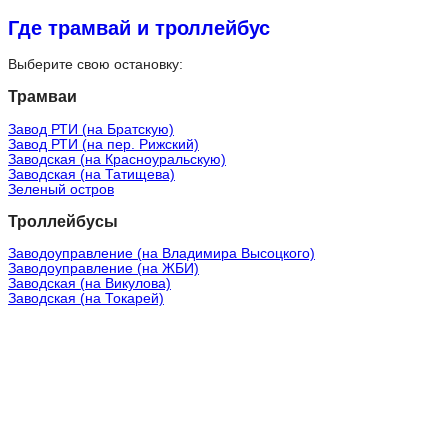
Где трамвай и троллейбус
Выберите свою остановку:
Трамваи
Завод РТИ (на Братскую)
Завод РТИ (на пер. Рижский)
Заводская (на Красноуральскую)
Заводская (на Татищева)
Зеленый остров
Троллейбусы
Заводоуправление (на Владимира Высоцкого)
Заводоуправление (на ЖБИ)
Заводская (на Викулова)
Заводская (на Токарей)